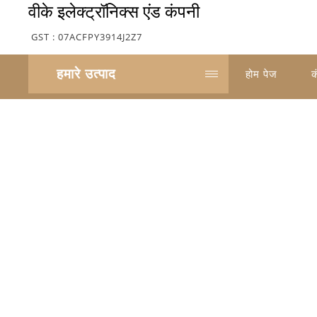
वीके इलेक्ट्रॉनिक्स एंड कंपनी
GST : 07ACFPY3914J2Z7
हमारे उत्पाद
होम पेज
क